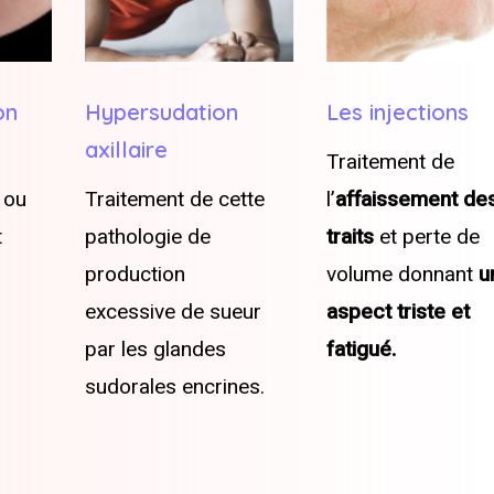
n
Hypersudation
Les injections
axillaire
Traitement de
ou
Traitement de cette
l’
affaissement des
pathologie de
traits
et perte de
production
volume donnant
un
excessive de sueur
aspect triste et
par les glandes
fatigué.
sudorales encrines.